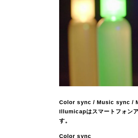
Color sync / Music 
Illumicapはスマート
す。
Color sync