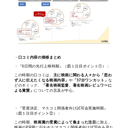
口コミ内容の推移まとめ
・『6日間の先行上映時期』（図１注目ポイント①）：
この時期の口コミは、
主に映画に関わる人々から「思わ
ず人に伝えたくなる映画内容」
や
「37分ワンカット」
な
どのギミック、
「著名映画監督、著名映画レビュワーに
よる賞賛」
についての言及が中心。
・『受賞決定、マスコミ関係者向け試写会実施時期』
（図１注目ポイント②）：
この時期、
映画賞の受賞によって集まった注目
に加え、
映画のPR用に行われたマスコミ関係者向け試写会を見た