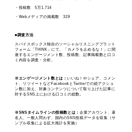
・投稿数 5万1,714
・Webメディアの掲載数 329
■調査方法
スパイスボックス独自のソーシャルリスニングプラット
フォーム「THINK」にて、「カメラを止めるな！」に関
連するエンゲージメント数、投稿数、記事掲載数と口コ
ミ内容を調査・分析。
※エンゲージメント数とは：
いいね！やシェア、コメン
ト、リツイートなどFacebookとTwitterでの総アクショ
ン数に加え、対象コンテンツについて取り上げた記事に
対するSNS上における口コミの総数。
※SNSタイムラインの投稿数とは：
企業アカウント、著
名人、一般人問わず、国内のSNS投稿データを収集（サ
ンプル収集による拡大推計を実施）