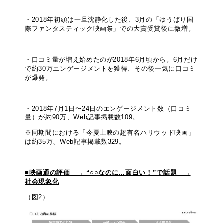
・2018年初頭は一旦沈静化した後、3月の「ゆうばり国
際ファンタスティック映画祭」での大賞受賞後に微増。
・口コミ量が増え始めたのが2018年6月頃から。6月だけ
で約30万エンゲージメントを獲得、その後一気に口コミ
が爆発。
・2018年7月1日〜24日のエンゲージメント数（口コミ
量）が約90万、Web記事掲載数109。
※同期間における「今夏上映の超有名ハリウッド映画」
は約35万、Web記事掲載数329。
■映画通の評価 → “○○なのに…面白い！”で話題 →
社会現象化
（図2）