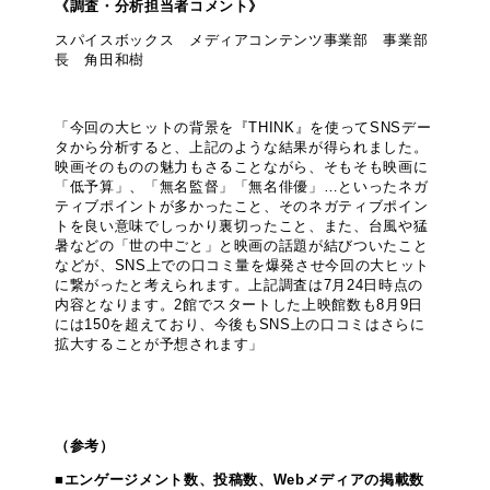
《調査・分析担当者コメント》
スパイスボックス メディアコンテンツ事業部 事業部
長 角田和樹
「今回の大ヒットの背景を『THINK』を使ってSNSデー
タから分析すると、上記のような結果が得られました。
映画そのものの魅力もさることながら、そもそも映画に
「低予算」、「無名監督」「無名俳優」…といったネガ
ティブポイントが多かったこと、そのネガティブポイン
トを良い意味でしっかり裏切ったこと、また、台風や猛
暑などの「世の中ごと」と映画の話題が結びついたこと
などが、SNS上での口コミ量を爆発させ今回の大ヒット
に繋がったと考えられます。上記調査は7月24日時点の
内容となります。2館でスタートした上映館数も8月9日
には150を超えており、今後もSNS上の口コミはさらに
拡大することが予想されます」
（参考）
■エンゲージメント数、投稿数、Webメディアの掲載数