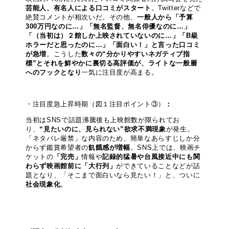
芸能人、有名人による口コミがスタート
。Twitterなどで
絶賛コメントが相次いだ。その他、
一般人から「予算
300万円なのに…」「無名監督、無名俳優なのに…」
「（当初は）２館しか上映されていないのに…」「B級
ホラーだと思ったのに…」「面白い！」と言った口コミ
が急増
。こうした
数々の“分かりやすいネガティブ指
標”とそれを鮮やかに裏切る高評価が、ライトな一般層
へのフックとなり
一気に注目度が高まる。
・注目度急上昇時期（図１注目ポイント③）
：
当初はSNSで話題沸騰後も上映館数が限られてお
り、
“見たいのに、見られない”欲求不満現象
が発生。
「ネタバレ厳禁」な内容のため、簡単なあらすじしか分
からず鑑賞希望者の
飢餓感が増幅
。SNS上では、映画チ
ケットの
「完売」
情報や
記録的猛暑や台風接近中にも関
わらず映画館前に「大行列」
ができていることなどが話
題となり、「そこまで面白いなら見たい！」と、ついに
社会現象化
。