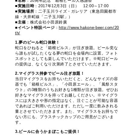
■
名称
：20周年記念 箱根ビール大感謝祭
■
実施日時
：2017年12月3日（日） 12:00～17:00
■
実施場所
：二子玉川ライズ・ガレリア（東急田園都市
線・大井町線「二子玉川駅」）
■
主催
：株式会社小田原鈴廣
■
イベント特設ページ
：
http://www.hakone-beer.com/20
th/
1.夢のビール蛇口体験！
蛇口をひねると「箱根ピルス」が注ぎ放題。ビール党な
ら誰もが試したくなる夢の蛇口を会場内に設置。フォト
スポットとしても楽しんでいただけます。※蛇口ビール
の提供は、なくなり次第終了とさせていただきます。
2.マイグラス持参でビール注ぎ放題！
当日マイグラスをお持ちいただくと、どんなサイズの容
器でも「箱根ピルス」、「小田原エール」、「風祭スタ
ウト」の3種類のうちお好きな1種類が注ぎ放題。ぜひお
好きなマイグラスを持ってお越しください。※マイグラ
スには大きさや形の指定はなく、注ぐことが可能な容器
であればご利用いただけます。ただし一度に飲みきれる
量とさせていただきます。また、マイグラスをお持ちで
ない方にも、プラスチックカップのご用意がございま
す。
3.ビールに合うかまぼこもご提供！