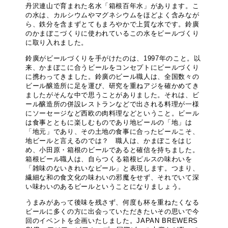
丹沢連山で育まれた名水「箱根百年水」があります。こ
の水は、カルシウムやマグネシウムをほどよく含みなが
ら、鉄分を含まずとてもまろやかで上質な水です。鈴廣
のかまぼこづくりに使われているこの水をビールづくり
に取り入れました。
鈴廣がビールづくりを手がけたのは、1997年のこと。以
来、かまぼこに合うビールをコンセプトにビールづくり
に携わってきました。鈴廣のビール職人は、全国数々の
ビール醸造所に足を運び、研究を重ねアジを確かめてき
ましたがそんな中で思うことがありました。それは、ビ
ール醸造所の併設レストランなどで出される料理が一様
にソーセージなど西欧の肉料理などということ。ビール
は食事とともに楽しむものであり地ビールの「地」は
「地元」であり、その土地の食事に合ったビールこそ、
地ビールと言えるのでは？ 職人は、かまぼこをはじ
め、小田原・箱根のビールであると確信を持ちました。
箱根ビール職人は、自らつくる箱根ピルスの味わいを
「雑味のないきれいなビール」と表現します。つまり、
繊細な和の食文化の味わいの邪魔をせず、それでいて深
い味わいのあるビールということになりましょう。
うまみがあって後味を残さず、何度も杯を重ねたくなる
ビールに多くの方に出会っていただきたいその思いで今
回のイベントを企画いたしました。JAPAN BREWERS