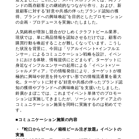
ンドの既存顧客との継続的なつながり作り、および、新
規顧客に対する“好意や共感の伴ったブランド認知の獲
得、ブランドへの興味喚起”を目的としたプロモーション
の企画・プロデュースを実施いたしました。
人気銘柄が増加し競合がひしめくクラフトビール業界。
現状では、単に商品情報を認知させるだけでは、顧客の
購買行動を喚起することが難しくなっています。こうし
た状況を背景に、今回は「リアルイベント×インフルエ
ンサー」によるコミュニケーション戦略を設計。イベン
トにおける体験、情報提供にとどまらず、ターゲットに
身近なインフルエンサーの起用による「イベント×ソー
シャルメディア」での情報発信により、ターゲットが積
極的に興味や好意を持ちやすい形での情報流通量を最大
化。ターゲットに対する“好意や共感の伴ったブランド認
知の獲得やブランドへの興味喚起”を支援いたしました。
鈴廣かまぼこでは、これまでイベント単体でのプロモー
ションは実施してきましたが、ソーシャルメディア上の
コミュニケーション施策を同時に実施するのは初めてで
す。
■コミュニケーション施策の内容
・『蛇口からビール／箱根ビール注ぎ放題』イベントの
実施