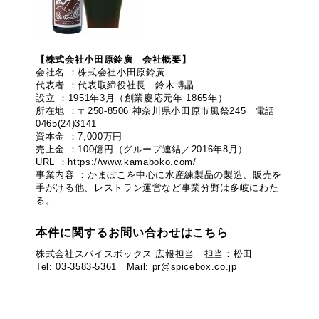
【株式会社小田原鈴廣 会社概要】
会社名 ：株式会社小田原鈴廣
代表者 ：代表取締役社長 鈴木博晶
設立 ：1951年3月（創業慶応元年 1865年）
所在地 ：〒250-8506 神奈川県小田原市風祭245 電話
0465(24)3141
資本金 ：7,000万円
売上金 ：100億円（グループ連結／2016年8月）
URL ：https://www.kamaboko.com/
事業内容 ：かまぼこを中心に水産練製品の製造、販売を
手がける他、レストラン運営など事業分野は多岐にわた
る。
本件に関するお問い合わせはこちら
株式会社スパイスボックス 広報担当 担当：松田
Tel: 03-3583-5361 Mail: pr@spicebox.co.jp