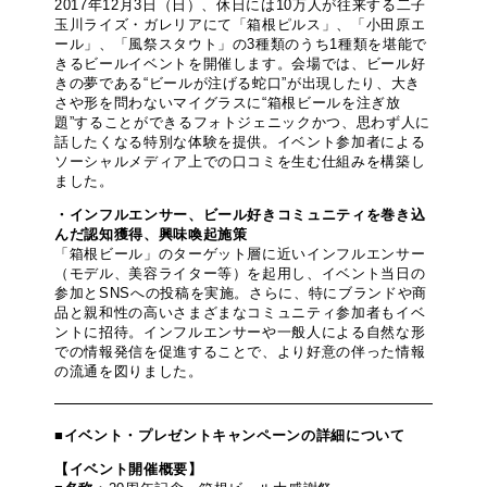
2017年12月3日（日）、休日には10万人が往来する二子
玉川ライズ・ガレリアにて「箱根ピルス」、「小田原エ
ール」、「風祭スタウト」の3種類のうち1種類を堪能で
きるビールイベントを開催します。会場では、ビール好
きの夢である“ビールが注げる蛇口”が出現したり、大き
さや形を問わないマイグラスに“箱根ビールを注ぎ放
題”することができるフォトジェニックかつ、思わず人に
話したくなる特別な体験を提供。イベント参加者による
ソーシャルメディア上での口コミを生む仕組みを構築し
ました。
・インフルエンサー、ビール好きコミュニティを巻き込
んだ認知獲得、興味喚起施策
「箱根ビール」のターゲット層に近いインフルエンサー
（モデル、美容ライター等）を起用し、イベント当日の
参加とSNSへの投稿を実施。さらに、特にブランドや商
品と親和性の高いさまざまなコミュニティ参加者もイベ
ントに招待。インフルエンサーや一般人による自然な形
での情報発信を促進することで、より好意の伴った情報
の流通を図りました。
■イベント・プレゼントキャンペーンの詳細について
【イベント開催概要】