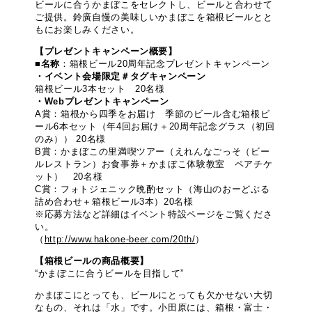
ビールに合うかまぼこをセレクトし、ビールと合わせて
ご提供。鈴廣自慢の美味しいかまぼこを箱根ビールとと
もにお楽しみください。
【プレゼントキャンペーン概要】
■
名称
：箱根ビール20周年記念プレゼントキャンペーン
・イベント会場限定＃タグキャンペーン
箱根ビール3本セット 20名様
・Webプレゼントキャンペーン
A賞：箱根から四季をお届け 季節のビール含む箱根ビ
ール6本セット（年4回お届け＋20周年記念グラス（初回
のみ）） 20名様
B賞：かまぼこの里満喫ツアー（えれんなごっそ（ビー
ルレストラン）お食事券＋かまぼこ体験教室 ペアチケ
ット） 20名様
C賞：フォトジェニック晩酌セット（海山のおーどぶる
詰め合わせ＋箱根ビール3本）20名様
※応募方法など詳細はイベント特設ページをご覧くださ
い。
（
http://www.hakone-beer.com/20th/
）
【箱根ビールの商品概要】
“かまぼこに合うビールを目指して”
かまぼこにとっても、ビールにとっても欠かせない大切
なもの、それは「水」です。小田原には、箱根・富士・